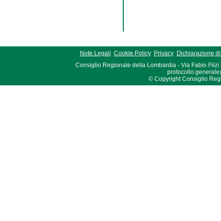
Note Legali
Cookie Policy
Privacy
Dichiarazione di 
Consiglio Regionale della Lombardia - Via Fabio Filzi
protocollo.generale
© Copyright Consiglio Region