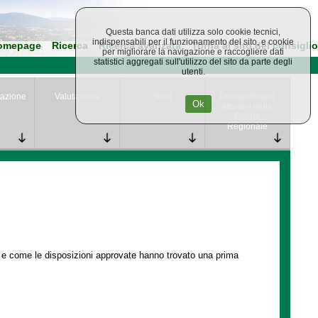
Questa banca dati utilizza solo cookie tecnici,
indispensabili per il funzionamento del sito, e cookie
omepage
Ricerca
Ricerca avanzata
Torna al sito del consiglio
per migliorare la navigazione e raccogliere dati
statistici aggregati sull'utilizzo del sito da parte degli
utenti.
azione
Valutazione
Studi
Provvedimenti
Ok
attuativi della
Giunta
Regionale
e e come le disposizioni approvate hanno trovato una prima