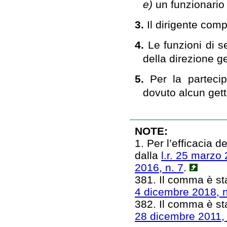
e)
un funzionario
3.
Il dirigente com
4.
Le funzioni di s
della direzione 
5.
Per la parteci
dovuto alcun get
NOTE:
1. Per l’efficacia 
dalla
l.r. 25 marzo 
2016, n. 7
.
381. Il comma è sta
4 dicembre 2018, n
382. Il comma è stat
28 dicembre 2011, 