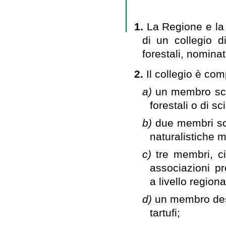
1.
La Regione e la
di un collegio d
forestali, nomina
2.
Il collegio è co
a)
un membro scel
forestali o di s
b)
due membri sce
naturalistiche 
c)
tre membri, ci
associazioni p
a livello regiona
d)
un membro desi
tartufi;