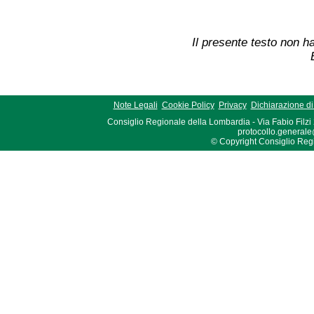
Il presente testo non ha
Note Legali
Cookie Policy
Privacy
Dichiarazione di 
Consiglio Regionale della Lombardia - Via Fabio Filzi
protocollo.generale
© Copyright Consiglio Region