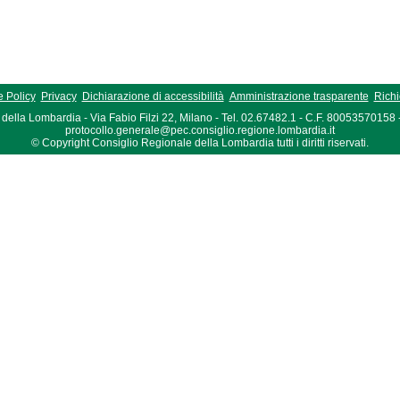
 Policy
Privacy
Dichiarazione di accessibilità
Amministrazione trasparente
Richi
della Lombardia - Via Fabio Filzi 22, Milano - Tel. 02.67482.1 - C.F. 80053570158
protocollo.generale@pec.consiglio.regione.lombardia.it
© Copyright Consiglio Regionale della Lombardia tutti i diritti riservati.