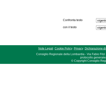
Confronta testo
con il testo
Note Legali
Cookie Policy
Privacy
Dichiarazione di 
Consiglio Regionale della Lombardia - Via Fabio Filzi
protocollo.generale
© Copyright Consiglio Region