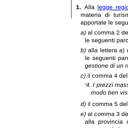
1.
Alla
legge regi
materia di turism
apportate le segu
a)
al comma 2 dell
le seguenti par
b)
alla lettera a)
le seguenti par
gestione di un r
c)
il comma 4 dell
'4. I prezzi mas
modo ben visib
d)
il comma 5 dell
e)
al comma 3 del
alla provincia