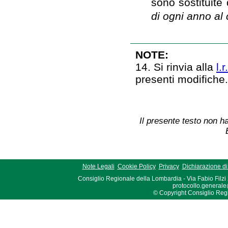
sono sostituite
di ogni anno al
NOTE:
14. Si rinvia alla
l.
presenti modifiche
Il presente testo non ha
Note Legali
Cookie Policy
Privacy
Dichiarazione di 
Consiglio Regionale della Lombardia - Via Fabio Filzi
protocollo.generale
© Copyright Consiglio Region