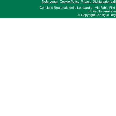
Note Legali
Cookie Policy
Privacy
Dichiarazione di 
Consiglio Regionale della Lombardia - Via Fabio Filzi
protocollo.generale
© Copyright Consiglio Region