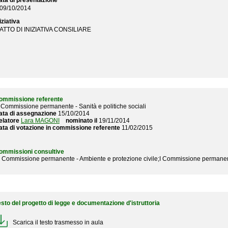
ata di presentazione
09/10/2014
iziativa
ATTO DI INIZIATIVA CONSILIARE
ommissione referente
I Commissione permanente - Sanità e politiche sociali
ata di assegnazione
15/10/2014
elatore
Lara MAGONI
nominato il
19/11/2014
ata di votazione in commissione referente
11/02/2015
ommissioni consultive
I Commissione permanente - Ambiente e protezione civile;I Commissione permane
esto del progetto di legge e documentazione d'istruttoria
Scarica il testo trasmesso in aula