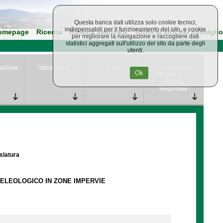
Questa banca dati utilizza solo cookie tecnici,
indispensabili per il funzionamento del sito, e cookie
omepage
Ricerca
Ricerca avanzata
Torna al sito del consiglio
per migliorare la navigazione e raccogliere dati
statistici aggregati sull'utilizzo del sito da parte degli
utenti.
azione
Valutazione
Studi
Provvedimenti
Ok
attuativi della
Giunta
Regionale
islatura
PELEOLOGICO IN ZONE IMPERVIE