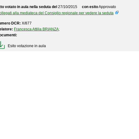
to votato in aula nella seduta del
27/10/2015
con esito
Approvato
llegati alla mediateca del Consiglio regionale per vedere la seduta
umero DCR:
X/877
elatore:
Francesca Attilia BRIANZA;
ocumenti:
Esito votazione in aula