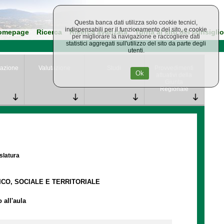
Questa banca dati utilizza solo cookie tecnici,
indispensabili per il funzionamento del sito, e cookie
omepage
Ricerca
Ricerca avanzata
Torna al sito del consiglio
per migliorare la navigazione e raccogliere dati
statistici aggregati sull'utilizzo del sito da parte degli
utenti.
azione
Valutazione
Studi
Provvedimenti
Ok
attuativi della
Giunta
Regionale
islatura
ICO, SOCIALE E TERRITORIALE
 all'aula