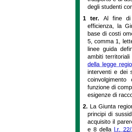
degli studenti con 
1 ter.
Al fine di
efficienza, la G
base di costi omo
5, comma 1, lette
linee guida defi
ambiti territorial
della legge reg
interventi e dei 
coinvolgimento 
funzione di compe
esigenze di racc
2.
La Giunta region
principi di sussi
acquisito il parer
e 8 della
l.r. 22