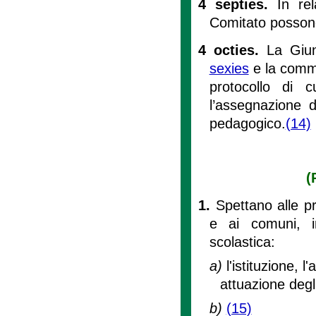
4 septies.
In re
Comitato possono 
4 octies.
La Giun
sexies
e la commi
protocollo di 
l’assegnazione de
pedagogico.
(14)
(
1.
Spettano alle pr
e ai comuni, in 
scolastica:
a)
l'istituzione, 
attuazione deg
b)
(15)