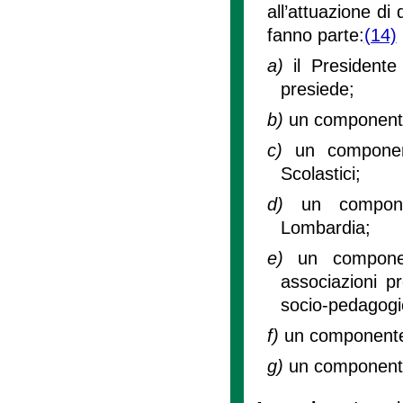
all’attuazione di
fanno parte:
(14)
a)
il President
presiede;
b)
un componente 
c)
un component
Scolastici;
d)
un compone
Lombardia;
e)
un componen
associazioni pr
socio-pedagogi
f)
un componente
g)
un componente