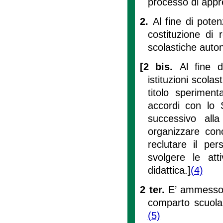
processo di app
2.
Al fine di pote
costituzione di r
scolastiche auton
[2 bis.
Al fine d
istituzioni scola
titolo speriment
accordi con lo S
successivo alla 
organizzare conc
reclutare il pe
svolgere le atti
didattica.]
(4)
2 ter.
E’ ammesso 
comparto scuola 
(5)