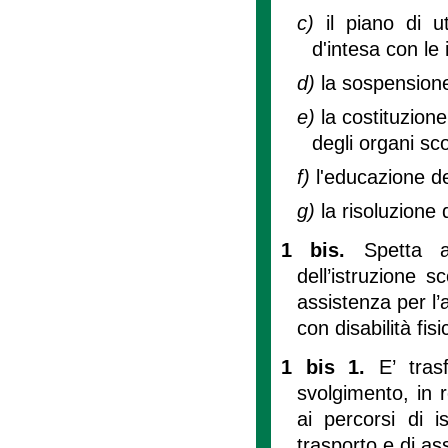
c)
il piano di u
d'intesa con le 
d)
la sospensione 
e)
la costituzione
degli organi scol
f)
l'educazione deg
g)
la risoluzione 
1 bis.
Spetta a
dell’istruzione s
assistenza per l
con disabilità fisi
1 bis 1.
E’ tras
svolgimento, in 
ai percorsi di i
trasporto e di a