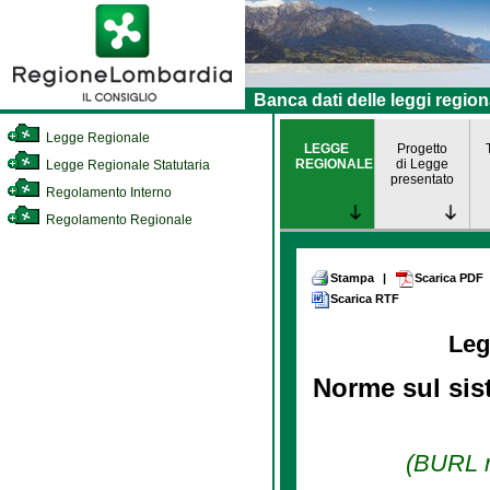
Banca dati delle leggi region
Legge Regionale
LEGGE
Progetto
REGIONALE
di Legge
Legge Regionale Statutaria
presentato
Regolamento Interno
Regolamento Regionale
Stampa
|
Scarica PDF
Scarica RTF
Leg
Norme sul sis
(BURL n