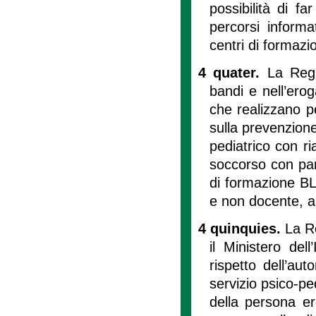
possibilità di f
percorsi informat
centri di formaz
4 quater.
La Regi
bandi e nell’erog
che realizzano pe
sulla prevenzione
pediatrico con r
soccorso con parti
di formazione BL
e non docente, al
4 quinquies.
La R
il Ministero dell
rispetto dell’aut
servizio psico-pe
della persona er