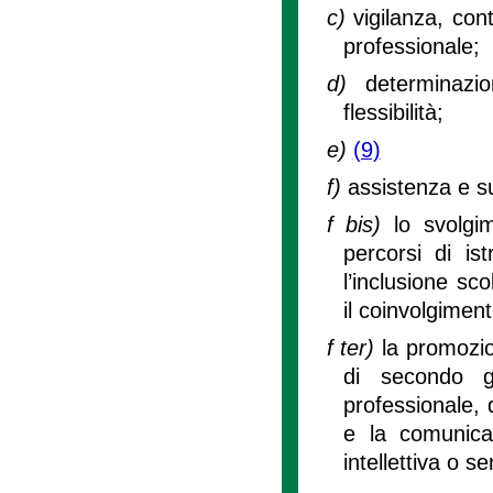
c)
vigilanza, con
professionale;
d)
determinazi
flessibilità;
e)
(9)
f)
assistenza e su
f bis)
lo svolgi
percorsi di is
l’inclusione sco
il coinvolgimen
f ter)
la promozio
di secondo g
professionale, 
e la comunicaz
intellettiva o se