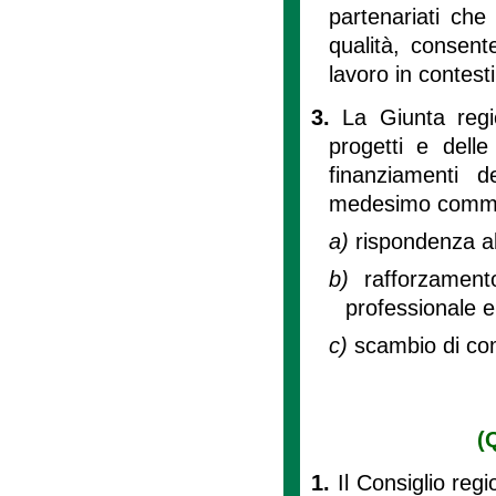
partenariati che
qualità, consent
lavoro in contesti
3.
La Giunta regio
progetti e delle
finanziamenti d
medesimo comma n
a)
rispondenza a
b)
rafforzament
professionale e
c)
scambio di com
(
1.
Il Consiglio reg