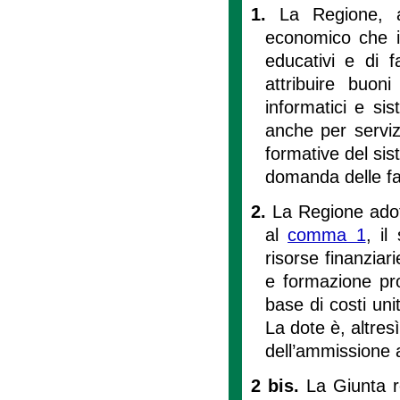
1.
La Regione, a
economico che im
educativi e di 
attribuire buoni
informatici e sis
anche per servizi
formative del sis
domanda delle fa
2.
La Regione adott
al
comma 1
, il
risorse finanziari
e formazione pro
base di costi unit
La dote è, altresì
dell’ammissione a
2 bis.
La Giunta r