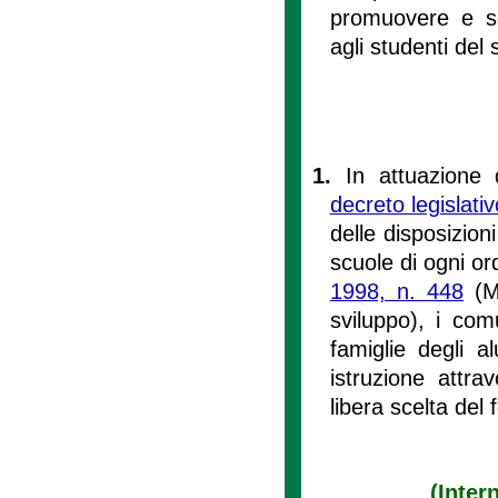
promuovere e sos
agli studenti del
1.
In attuazione 
decreto legislati
delle disposizioni
scuole di ogni or
1998, n. 448
(Mi
sviluppo), i comu
famiglie degli a
istruzione attra
libera scelta del 
(Inter