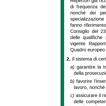
Repertori già ric
di frequenza dei
nonché dei per
specializzazione
fanno riferiment
Consiglio del 2
delle qualifich
vigente Rapporto
Quadro europeo
2.
Il sistema di cer
a)
garantire la 
della prosecuzi
b)
favorire l'in
lavoro, nonché 
c)
assicurare il 
delle competenz