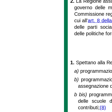
2.
La Regione assu
governo delle ma
Commissione regio
cui all'
art. 8 dell
delle parti soci
delle politiche fo
1.
Spettano alla Re
a)
programmazione
b)
programmazion
assegnazione dei
b bis)
programma
delle scuole d
contributi;
(8)