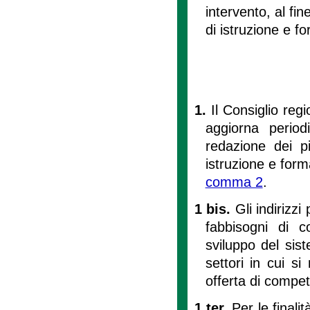
intervento, al fi
di istruzione e for
1.
Il Consiglio reg
aggiorna periodi
redazione dei pi
istruzione e forma
comma 2
.
1 bis.
Gli indirizzi 
fabbisogni di c
sviluppo del sis
settori in cui s
offerta di compe
1 ter.
Per le finalit