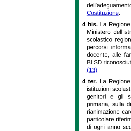
dell'adeguament
Costituzione
.
4 bis.
La Regione 
Ministero dell’is
scolastico region
percorsi informa
docente, alle fam
BLSD riconosciu
(13)
4 ter.
La Regione,
istituzioni scola
genitori e gli s
primaria, sulla 
rianimazione car
particolare riferi
di ogni anno scol