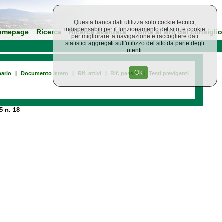
Questa banca dati utilizza solo cookie tecnici,
indispensabili per il funzionamento del sito, e cookie
omepage
Ricerca
Ricerca avanzata
Torna al sito del consiglio
per migliorare la navigazione e raccogliere dati
statistici aggregati sull'utilizzo del sito da parte degli
utenti.
Ok
ario
|
Documento Intero
|
Rif. attivi
|
Rif. passivi
|
Testi previgenti
5 n. 18