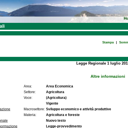
H
ali
Stampa
|
Somm
Legge Regionale 1 luglio 201
Altre informazioni
Area:
Area Economica
Settore:
Agricoltura
Voce:
(Agricoltura)
Vigente
lazione
Macrosettore:
Sviluppo economico e attività produttive
Materia:
Agricoltura e foreste
onale
Nuovo testo
 normazione
Legge-provvedimento