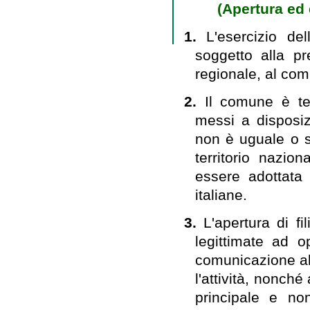
(Apertura ed 
1.
L'esercizio de
soggetto alla p
regionale, al com
2.
Il comune è ten
messi a disposiz
non è uguale o s
territorio nazi
essere adottata
italiane.
3.
L'apertura di fi
legittimate ad
comunicazione al 
l'attività, nonch
principale e no