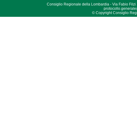
Consiglio Regionale della Lombardia - Via Fabio Filzi
protocollo.generale
© Copyright Consiglio Region