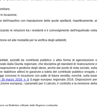
miliare;
 in locazione;
 dell'inquilino con imputazione delle quote spettanti, rispettivamente, al
ando le relazioni tra i residenti e il coinvolgimento dell'inquilinato nella
ione ed alle modalità per la verifica degli addebiti;
reditati, assistiti da contributo pubblico o altra forma di agevolazione o
to dalla Giunta regionale, che disciplina gli standard di realizzazione e
ssegnazione e gestione degli stessi, anche dal punto di vista sociale, sulla
e stabilisce altresì le garanzie a tutela del contributo pubblico erogato, i
loggi concessi in locazione con patto di futura vendita, nonché, sulla base
e 30 marzo 2016, n. 8
(Legge europea regionale 2016. Disposizioni per
ione europea), i parametri per il calcolo, il controllo e la revisione della
ione sul Bollettino ufficiale della Regione Lombardia