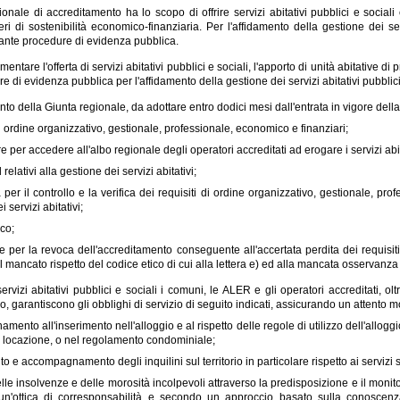
ionale di accreditamento ha lo scopo di offrire servizi abitativi pubblici e social
ri di sostenibilità economico-finanziaria. Per l'affidamento della gestione dei servi
nte procedure di evidenza pubblica.
ementare l'offerta di servizi abitativi pubblici e sociali, l'apporto di unità abitative di
e di evidenza pubblica per l'affidamento della gestione dei servizi abitativi pubblici 
o della Giunta regionale, da adottare entro dodici mesi dall'entrata in vigore della
 di ordine organizzativo, gestionale, professionale, economico e finanziari;
e per accedere all'albo regionale degli operatori accreditati ad erogare i servizi abit
 relativi alla gestione dei servizi abitativi;
 per il controllo e la verifica dei requisiti di ordine organizzativo, gestionale, pr
 servizi abitativi;
ico;
e per la revoca dell'accreditamento conseguente all'accertata perdita dei requisiti 
 al mancato rispetto del codice etico di cui alla lettera e) ed alla mancata osservanza 
servizi abitativi pubblici e sociali i comuni, le ALER e gli operatori accreditati, o
io, garantiscono gli obblighi di servizio di seguito indicati, assicurando un attento 
ento all'inserimento nell'alloggio e al rispetto delle regole di utilizzo dell'alloggi
di locazione, o nel regolamento condominiale;
o e accompagnamento degli inquilini sul territorio in particolare rispetto ai servizi 
lle insolvenze e delle morosità incolpevoli attraverso la predisposizione e il monitor
un'ottica di corresponsabilità e secondo un approccio basato sulla conoscenza