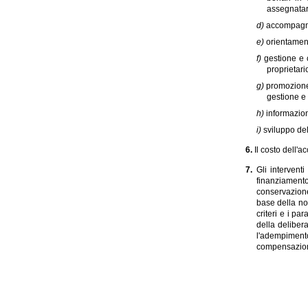
assegnatar
d)
accompagnam
e)
orientament
f)
gestione e 
proprietario
g)
promozione 
gestione e 
h)
informazion
i)
sviluppo del
6.
Il costo dell'
7.
Gli intervent
finanziamento
conservazione 
base della nor
criteri e i pa
della delibera
l'adempimento 
compensazione