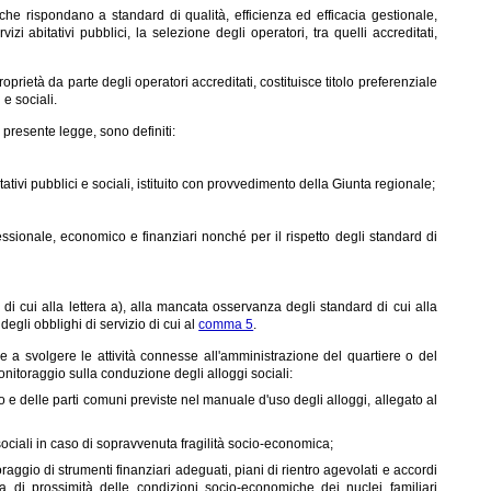
i che rispondano a standard di qualità, efficienza ed efficacia gestionale,
zi abitativi pubblici, la selezione degli operatori, tra quelli accreditati,
 proprietà da parte degli operatori accreditati, costituisce titolo preferenziale
e sociali.
 presente legge, sono definiti:
ativi pubblici e sociali, istituito con provvedimento della Giunta regionale;
ofessionale, economico e finanziari nonché per il rispetto degli standard di
di cui alla lettera a), alla mancata osservanza degli standard di cui alla
degli obblighi di servizio di cui al
comma 5
.
ltre a svolgere le attività connesse all'amministrazione del quartiere o del
monitoraggio sulla conduzione degli alloggi sociali:
o e delle parti comuni previste nel manuale d'uso degli alloggi, allegato al
sociali in caso di sopravvenuta fragilità socio-economica;
aggio di strumenti finanziari adeguati, piani di rientro agevolati e accordi
 di prossimità delle condizioni socio-economiche dei nuclei familiari