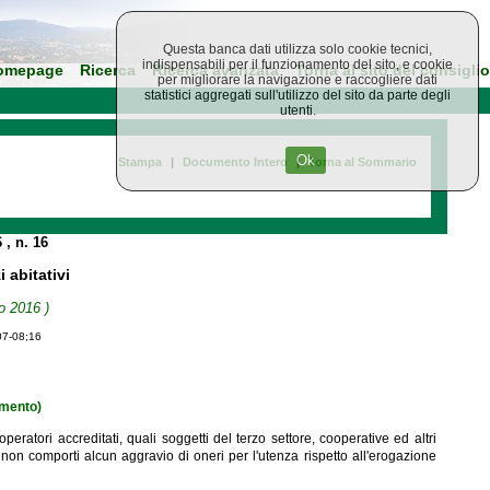
Questa banca dati utilizza solo cookie tecnici,
indispensabili per il funzionamento del sito, e cookie
omepage
Ricerca
Ricerca avanzata
Torna al sito del consiglio
per migliorare la navigazione e raccogliere dati
statistici aggregati sull'utilizzo del sito da parte degli
utenti.
Ok
Stampa
|
Documento Intero
|
Torna al Sommario
6
, n. 16
i abitativi
o 2016 )
07-08;16
amento)
peratori accreditati, quali soggetti del terzo settore, cooperative ed altri
 non comporti alcun aggravio di oneri per l'utenza rispetto all'erogazione