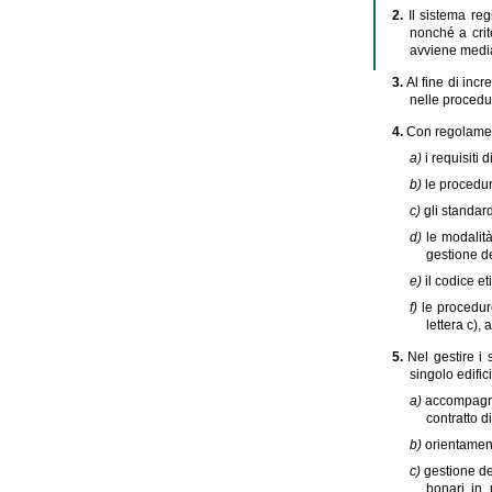
2.
Il sistema reg
nonché a crite
avviene media
3.
Al fine di incr
nelle procedur
4.
Con regolament
a)
i requisiti
b)
le procedur
c)
gli standard
d)
le modalità
gestione dei
e)
il codice et
f)
le procedur
lettera c),
5.
Nel gestire i 
singolo edific
a)
accompagnam
contratto 
b)
orientament
c)
gestione de
bonari in 