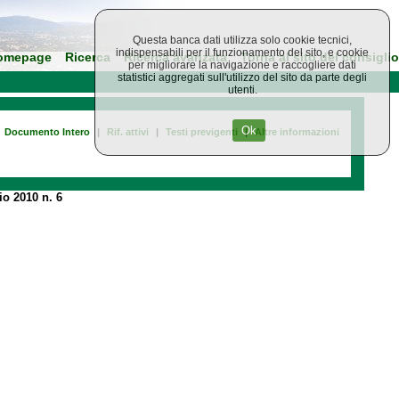
Questa banca dati utilizza solo cookie tecnici,
indispensabili per il funzionamento del sito, e cookie
omepage
Ricerca
Ricerca avanzata
Torna al sito del consiglio
per migliorare la navigazione e raccogliere dati
statistici aggregati sull'utilizzo del sito da parte degli
utenti.
Ok
Documento Intero
|
Rif. attivi
|
Testi previgenti
|
Altre informazioni
o 2010 n. 6