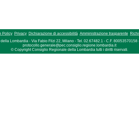
 Policy
Privacy
Dichiarazione di accessibilità
Amministrazione trasparente
Richi
della Lombardia - Via Fabio Filzi 22, Milano - Tel. 02.67482.1 - C.F. 80053570158
protocollo.generale@pec.consiglio.regione.lombardia.it
© Copyright Consiglio Regionale della Lombardia tutti i diritti riservati.