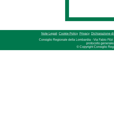
Note Legali
Cookie Policy
Privacy
Dichiarazione di 
Consiglio Regionale della Lombardia - Via Fabio Filzi
protocollo.generale
© Copyright Consiglio Region