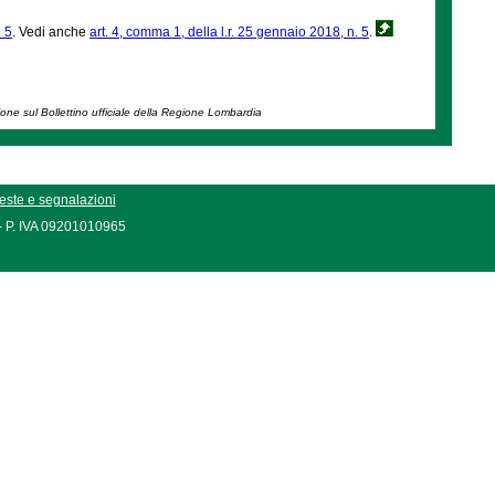
. 5
. Vedi anche
art. 4, comma 1, della l.r. 25 gennaio 2018, n. 5
.
ione sul Bollettino ufficiale della Regione Lombardia
este e segnalazioni
 - P. IVA 09201010965