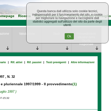
Questa banca dati utilizza solo cookie tecnici,
indispensabili per il funzionamento del sito, e cookie
omepage
Ricerca
Ricerca avanzata
Torna al sito del consiglio
per migliorare la navigazione e raccogliere dati
statistici aggregati sull'utilizzo del sito da parte degli
utenti.
azione
Valutazione
Studi
Provvedimenti
Ok
attuativi della
Giunta
Regionale
ario
|
Rif. attivi
|
Rif. passivi
|
Testi previgenti
|
Altre informazioni
1997
, N. 32
97 e pluriennale 1997/1999 - II provvedimento
(1)
uglio 1997 )
07-15;32