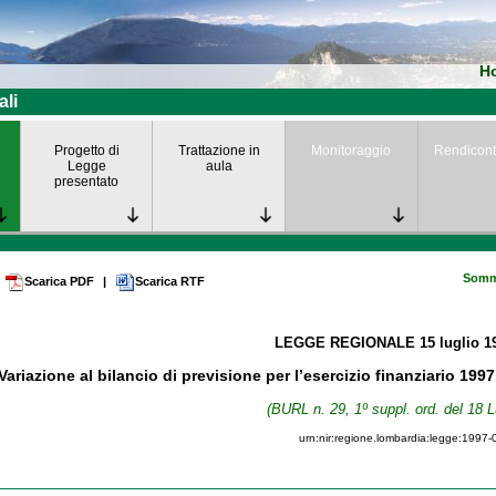
H
ali
Progetto di
Trattazione in
Monitoraggio
Rendicont
Legge
aula
presentato
Somm
Scarica PDF
|
Scarica RTF
LEGGE REGIONALE
15 luglio 
Variazione al bilancio di previsione per l’esercizio finanziario 19
(BURL n. 29, 1º suppl. ord. del 18 L
urn:nir:regione.lombardia:legge:1997-