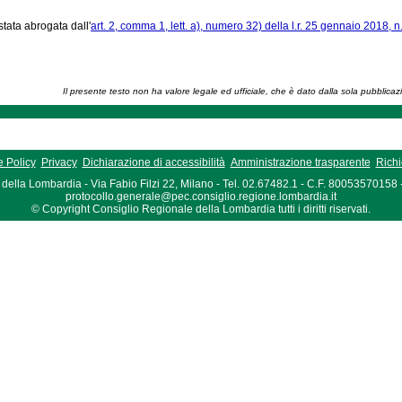
stata abrogata dall'
art. 2, comma 1, lett. a), numero 32) della l.r. 25 gennaio 2018, n
Il presente testo non ha valore legale ed ufficiale, che è dato dalla sola pubblicaz
 Policy
Privacy
Dichiarazione di accessibilità
Amministrazione trasparente
Richi
della Lombardia - Via Fabio Filzi 22, Milano - Tel. 02.67482.1 - C.F. 80053570158
protocollo.generale@pec.consiglio.regione.lombardia.it
© Copyright Consiglio Regionale della Lombardia tutti i diritti riservati.