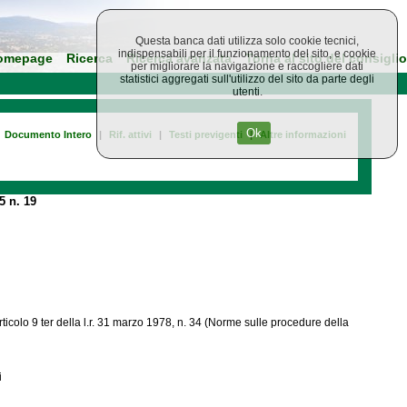
Questa banca dati utilizza solo cookie tecnici,
indispensabili per il funzionamento del sito, e cookie
omepage
Ricerca
Ricerca avanzata
Torna al sito del consiglio
per migliorare la navigazione e raccogliere dati
statistici aggregati sull'utilizzo del sito da parte degli
utenti.
Ok
Documento Intero
|
Rif. attivi
|
Testi previgenti
|
Altre informazioni
5 n. 19
icolo 9 ter della l.r. 31 marzo 1978, n. 34 (Norme sulle procedure della
i