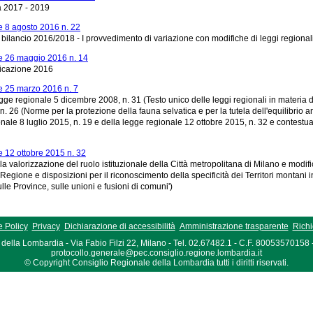
tà 2017 - 2019
 8 agosto 2016 n. 22
bilancio 2016/2018 - I provvedimento di variazione con modifiche di leggi regional
 26 maggio 2016 n. 14
ficazione 2016
 25 marzo 2016 n. 7
gge regionale 5 dicembre 2008, n. 31 (Testo unico delle leggi regionali in materia di
. 26 (Norme per la protezione della fauna selvatica e per la tutela dell'equilibrio am
ale 8 luglio 2015, n. 19 e della legge regionale 12 ottobre 2015, n. 32 e contestuali mo
 12 ottobre 2015 n. 32
la valorizzazione del ruolo istituzionale della Città metropolitana di Milano e modif
egione e disposizioni per il riconoscimento della specificità dei Territori montani in
lle Province, sulle unioni e fusioni di comuni')
 Policy
Privacy
Dichiarazione di accessibilità
Amministrazione trasparente
Richi
della Lombardia - Via Fabio Filzi 22, Milano - Tel. 02.67482.1 - C.F. 80053570158
protocollo.generale@pec.consiglio.regione.lombardia.it
© Copyright Consiglio Regionale della Lombardia tutti i diritti riservati.