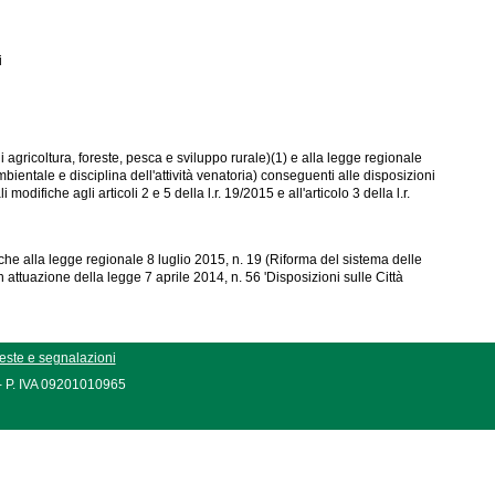
i
 agricoltura, foreste, pesca e sviluppo rurale)(1) e alla legge regionale
bientale e disciplina dell'attività venatoria) conseguenti alle disposizioni
difiche agli articoli 2 e 5 della l.r. 19/2015 e all'articolo 3 della l.r.
iche alla legge regionale 8 luglio 2015, n. 19 (Riforma del sistema delle
 attuazione della legge 7 aprile 2014, n. 56 'Disposizioni sulle Città
este e segnalazioni
 - P. IVA 09201010965