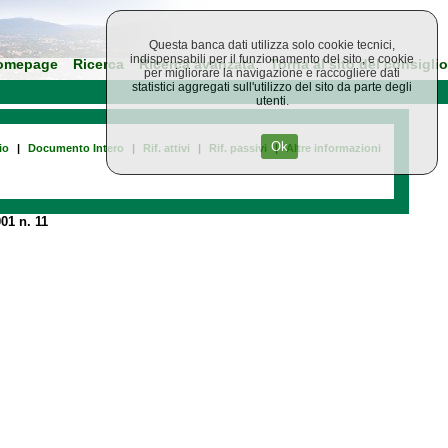
Questa banca dati utilizza solo cookie tecnici,
indispensabili per il funzionamento del sito, e cookie
omepage
Ricerca
Ricerca avanzata
Torna al sito del consiglio
per migliorare la navigazione e raccogliere dati
statistici aggregati sull'utilizzo del sito da parte degli
utenti.
Ok
io
|
Documento Intero
|
Rif. attivi
|
Rif. passivi
|
Altre informazioni
01 n. 11