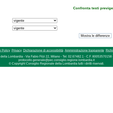
Confronta testi previge
 Policy
Privacy
Dichiarazione di accessibilità
Amministrazione trasparente
Richi
della Lombardia - Via Fabio Filzi 22, Milano - Tel. 02.67482.1 - C.F. 80053570158
protocollo.generale@pec.consiglio.regione.lombardia.it
© Copyright Consiglio Regionale della Lombardia tutti i diritti riservati.