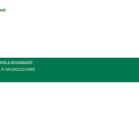
nti
este e segnalazioni
 - P. IVA 09201010965