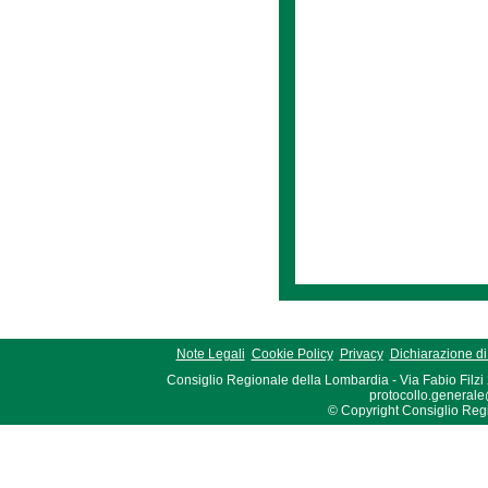
Note Legali
Cookie Policy
Privacy
Dichiarazione di 
Consiglio Regionale della Lombardia - Via Fabio Filzi
protocollo.generale
© Copyright Consiglio Region