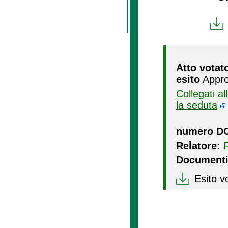
Atto votat
esito
Appro
Collegati a
la seduta
numero D
Relatore:
Documenti
Esito v