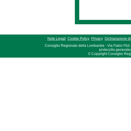
Note Legali
Cookie Policy
Privacy
Dichiarazione di 
Consiglio Regionale della Lombardia - Via Fabio Filzi
protocollo.generale
© Copyright Consiglio Region