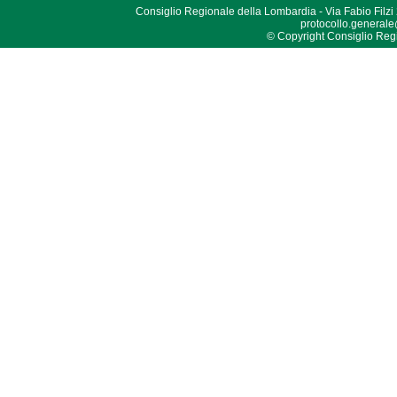
Consiglio Regionale della Lombardia - Via Fabio Filzi
protocollo.generale
© Copyright Consiglio Region