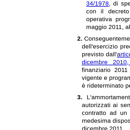
34/1978
, di sp
con il decreto
operativa prog
maggio 2011, al
2.
Conseguentement
dell'esercizio pr
previsto dall'
arti
dicembre 2010
finanziario 2011
vigente e program
è rideterminato p
3.
L'ammortament
autorizzati ai sen
contratto ad un
medesima disposi
dicembre 2011.