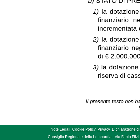
b)
STATO DI PR
1)
la dotazione
finanziario n
incrementata 
2)
la dotazione
finanziario ne
di € 2.000.00
3)
la dotazione
riserva di cas
Il presente testo non ha
Note Legali
Cookie Policy
Privacy
Dichiarazione di 
Consiglio Regionale della Lombardia - Via Fabio Filzi