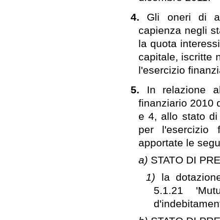
4.
Gli oneri di 
capienza negli s
la quota interess
capitale, iscritte
l'esercizio finan
5.
In relazione a
finanziario 2010 d
e 4, allo stato d
per l'esercizio
apportate le segu
a)
STATO DI PR
1)
la dotazion
5.1.21 'Mut
d'indebitament