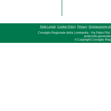
Note Legali
Cookie Policy
Privacy
Dichiarazione di 
Consiglio Regionale della Lombardia - Via Fabio Filzi
protocollo.generale
© Copyright Consiglio Region