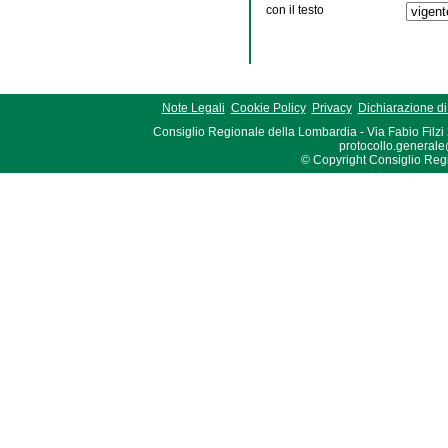
con il testo
Note Legali
Cookie Policy
Privacy
Dichiarazione di 
Consiglio Regionale della Lombardia - Via Fabio Filzi
protocollo.generale
© Copyright Consiglio Region