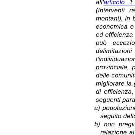
all'
articolo 
(Interventi r
montani), in b
economica e 
ed efficienza 
può eccezio
delimitazio
l'individuazi
provinciale, 
delle comunit
migliorare la 
di efficienza
seguenti para
a)
popolazion
seguito dell
b)
non pregiu
relazione ai 