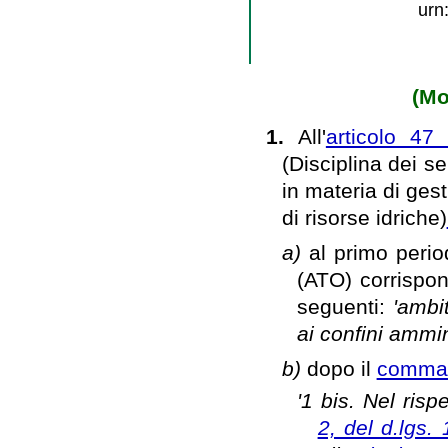
urn
(Mo
1.
All'
articolo 47
(Disciplina dei s
in materia di gesti
di risorse idriche)
a)
al primo peri
(ATO) corrispond
seguenti:
'ambit
ai confini ammini
b)
dopo il
comma
'1 bis. Nel rispe
2, del d.lgs.