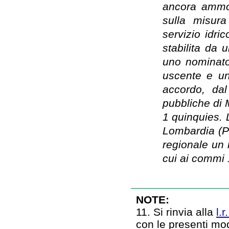
ancora ammort
sulla misura
servizio idri
stabilita da 
uno nominato
uscente e un
accordo, dal
pubbliche di 
1 quinquies. L
Lombardia (P
regionale un r
cui ai commi 1
NOTE:
11. Si rinvia alla
l.
con le presenti mo