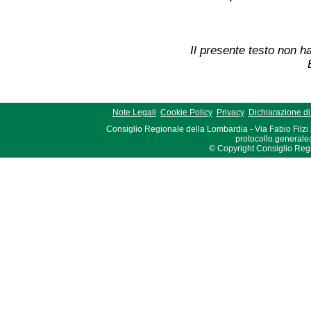
Il presente testo non ha
Note Legali
Cookie Policy
Privacy
Dichiarazione di 
Consiglio Regionale della Lombardia - Via Fabio Filzi
protocollo.generale
© Copyright Consiglio Region