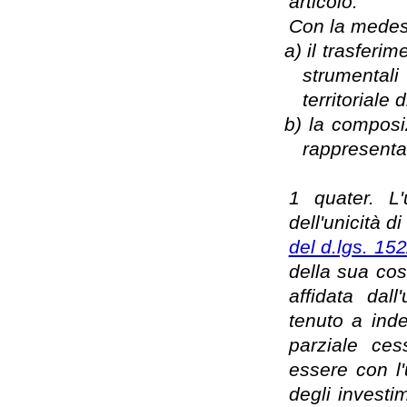
articolo.
Con la medesi
a)
il trasferi
strumentali
territoriale 
b)
la composi
rappresenta
1 quater. L'
dell'unicità di
del d.lgs. 15
della sua cost
affidata dall
tenuto a inde
parziale ce
essere con l'
degli investi