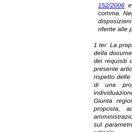
152/2006
e 
comma. Negl
disposizion
riferite all
1 ter. La pro
della documen
dei requisiti
presente artic
rispetto delle
di una prop
individuazio
Giunta regio
proposta, a
amministrazio
sul parametr