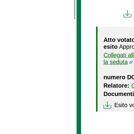
Atto votat
esito
Appro
Collegati a
la seduta
numero D
Relatore:
Documenti
Esito v