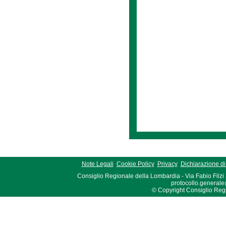
Note Legali
Cookie Policy
Privacy
Dichiarazione di 
Consiglio Regionale della Lombardia - Via Fabio Filzi
protocollo.generale
© Copyright Consiglio Region