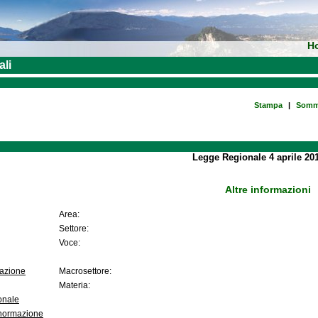
H
ali
Stampa
|
Somm
Legge Regionale 4 aprile 201
Altre informazioni
Area:
Settore:
Voce:
lazione
Macrosettore:
Materia:
onale
 normazione