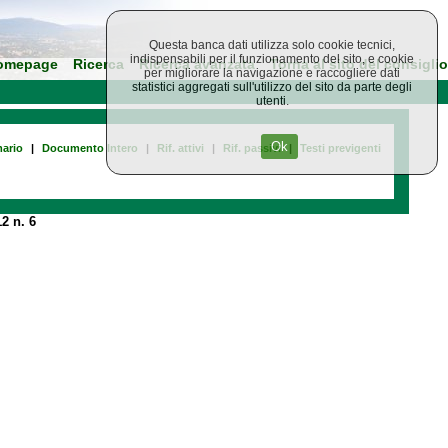
Questa banca dati utilizza solo cookie tecnici,
indispensabili per il funzionamento del sito, e cookie
omepage
Ricerca
Ricerca avanzata
Torna al sito del consiglio
per migliorare la navigazione e raccogliere dati
statistici aggregati sull'utilizzo del sito da parte degli
utenti.
Ok
ario
|
Documento Intero
|
Rif. attivi
|
Rif. passivi
|
Testi previgenti
2 n. 6