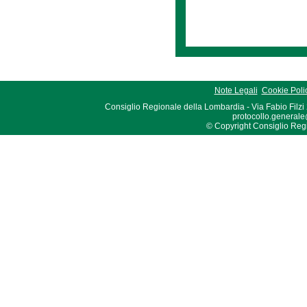
Note Legali
Cookie Poli
Consiglio Regionale della Lombardia - Via Fabio Filzi
protocollo.generale
© Copyright Consiglio Region