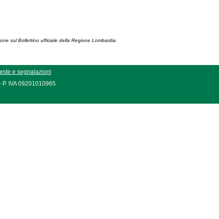
ione sul Bollettino ufficiale della Regione Lombardia
este e segnalazioni
 - P. IVA 09201010965