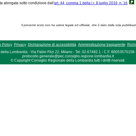
ta abrogata sotto condizione dall'
art. 44, comma 1 della l.r. 8 luglio 2016, n. 16
.
Il presente testo non ha valore legale ed ufficiale, che è dato dalla sola pubblicaz
 Policy
Privacy
Dichiarazione di accessibilità
Amministrazione trasparente
Richi
della Lombardia - Via Fabio Filzi 22, Milano - Tel. 02.67482.1 - C.F. 80053570158
protocollo.generale@pec.consiglio.regione.lombardia.it
© Copyright Consiglio Regionale della Lombardia tutti i diritti riservati.