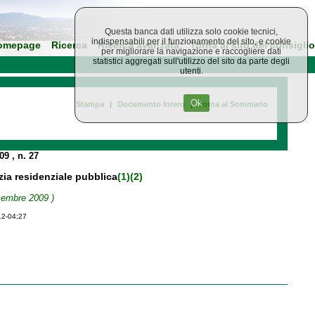
Questa banca dati utilizza solo cookie tecnici,
indispensabili per il funzionamento del sito, e cookie
omepage
Ricerca
Ricerca avanzata
Torna al sito del consiglio
per migliorare la navigazione e raccogliere dati
statistici aggregati sull'utilizzo del sito da parte degli
utenti.
Ok
Stampa
|
Documento Intero
|
Torna al Sommario
009
, n. 27
izia residenziale pubblica
(1)
(2)
icembre 2009 )
12-04;27