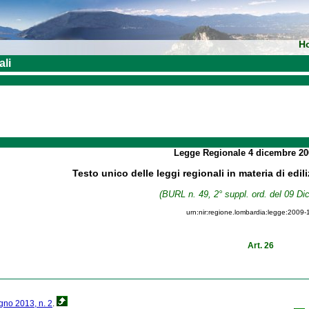
H
ali
Legge Regionale
4 dicembre 2
Testo unico delle leggi regionali in materia di edil
(BURL n. 49, 2° suppl. ord. del 09 D
urn:nir:regione.lombardia:legge:2009-
Art. 26
ugno 2013, n. 2
.