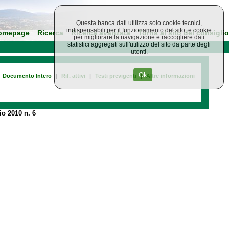
Questa banca dati utilizza solo cookie tecnici,
indispensabili per il funzionamento del sito, e cookie
omepage
Ricerca
Ricerca avanzata
Torna al sito del consiglio
per migliorare la navigazione e raccogliere dati
statistici aggregati sull'utilizzo del sito da parte degli
utenti.
Ok
Documento Intero
|
Rif. attivi
|
Testi previgenti
|
Altre informazioni
o 2010 n. 6