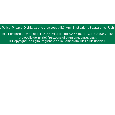
 Policy
Privacy
Dichiarazione di accessibilità
Amministrazione trasparente
Richi
della Lombardia - Via Fabio Filzi 22, Milano - Tel. 02.67482.1 - C.F. 80053570158
protocollo.generale@pec.consiglio.regione.lombardia.it
© Copyright Consiglio Regionale della Lombardia tutti i diritti riservati.