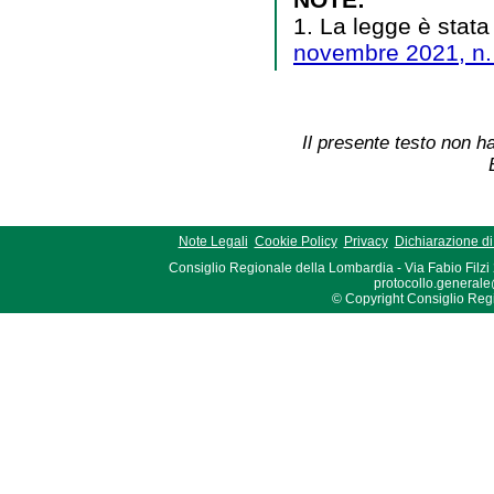
1. La legge è stata
novembre 2021, n.
Il presente testo non ha
Note Legali
Cookie Policy
Privacy
Dichiarazione di 
Consiglio Regionale della Lombardia - Via Fabio Filzi
protocollo.generale
© Copyright Consiglio Region