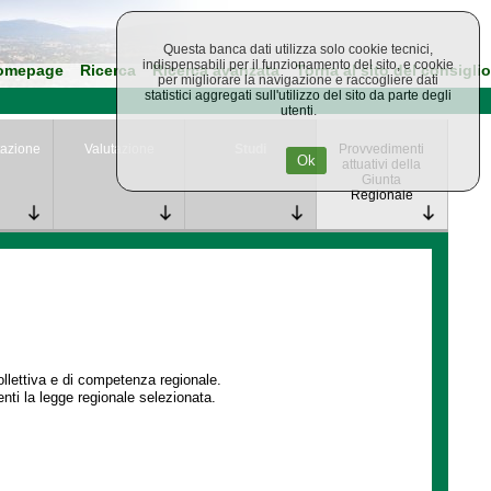
Questa banca dati utilizza solo cookie tecnici,
indispensabili per il funzionamento del sito, e cookie
omepage
Ricerca
Ricerca avanzata
Torna al sito del consiglio
per migliorare la navigazione e raccogliere dati
statistici aggregati sull'utilizzo del sito da parte degli
utenti.
azione
Valutazione
Studi
Provvedimenti
Ok
attuativi della
Giunta
Regionale
collettiva e di competenza regionale.
enti la legge regionale selezionata.