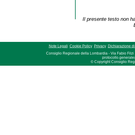
Il presente testo non ha
Note Legali
Cookie Policy
Privacy
Dichiarazione di 
Consiglio Regionale della Lombardia - Via Fabio Filzi
protocollo.generale
© Copyright Consiglio Region