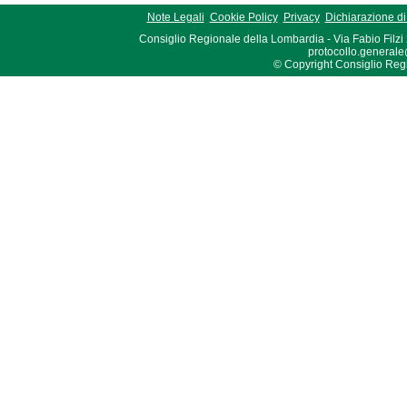
Note Legali
Cookie Policy
Privacy
Dichiarazione di 
Consiglio Regionale della Lombardia - Via Fabio Filzi
protocollo.generale
© Copyright Consiglio Region