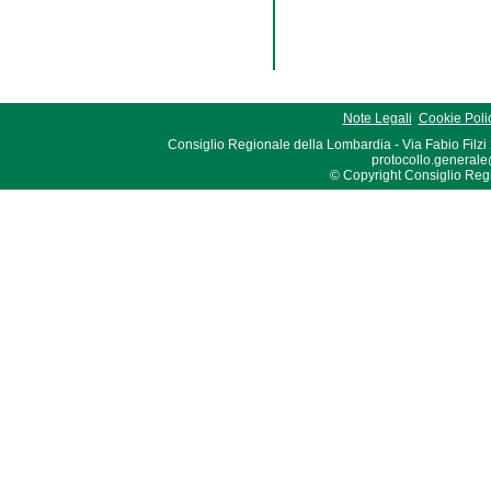
Note Legali
Cookie Poli
Consiglio Regionale della Lombardia - Via Fabio Filzi
protocollo.generale
© Copyright Consiglio Region