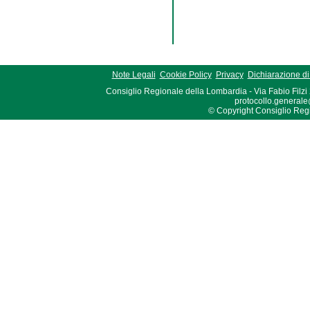
Note Legali
Cookie Policy
Privacy
Dichiarazione di 
Consiglio Regionale della Lombardia - Via Fabio Filzi
protocollo.generale
© Copyright Consiglio Region