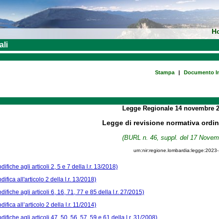
H
ali
Stampa
|
Documento In
Legge Regionale
14 novembre 
Legge di revisione normativa ordi
(BURL n. 46, suppl. del 17 Novem
urn:nir:regione.lombardia:legge:2023
difiche agli articoli 2, 5 e 7 della l.r. 13/2018)
difica all'articolo 2 della l.r. 13/2018)
difiche agli articoli 6, 16, 71, 77 e 85 della l.r. 27/2015)
difica all’articolo 2 della l.r. 11/2014)
difiche agli articoli 47, 50, 56, 57, 59 e 61 della l.r. 31/2008)