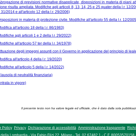
Abrogazione di previsioni normative disapplicate, disposizioni in materia di piani at
ione risulta ampliata. Modifiche agli articoli 8, 13, 14, 25 e 25 quater della l.r. 12/2
r. 31/2014 e all'articolo 12 della l.r. 29/2006)
isposizioni in materia di protezione civile. Modifiche all'articolo 55 della l.r. 12/2005 
odifica all'articolo 18 della l.r. 86/1983)
odifiche agli articoli 1 e 2 della l.r. 29/2022)
odifiche all'articolo 57 ter della l.r. 34/1978)
Attuazione degli impegni assunti con il Governo in applicazione del principio di leale
odifica all'articolo 4 della l.r. 19/2020)
odifiche all'articolo 5 della l.r. 14/2022)
lausola di neutralità finanziaria)
ntrata in vigore)
Il presente testo non ha valore legale ed ufficiale, che è dato dalla sola pubblicaz
 Policy
Privacy
Dichiarazione di accessibilità
Amministrazione trasparente
Richi
della Lombardia - Via Fabio Filzi 22, Milano - Tel. 02.67482.1 - C.F. 80053570158