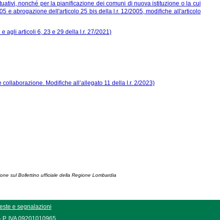
tuativi, nonché per la pianificazione dei comuni di nuova istituzione o la cui
005 e abrogazione dell'articolo 25 bis della l.r. 12/2005, modifiche all'articolo
e agli articoli 6, 23 e 29 della l.r. 27/2021)
 collaborazione. Modifiche all’allegato 11 della l.r. 2/2023)
ione sul Bollettino ufficiale della Regione Lombardia
este e segnalazioni
 - P. IVA 09201010965