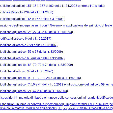
difiche agli articoli 151, 154, 157 e 162 della l.r. 31/2008 e norma transitoria)
difica all'articolo 129 della l.r. 31/2008)
difiche agli articoli 165 e 167 della l.r. 31/2008)
ttuazione degli impegni assunti con il Governo in applicazione del principio di leale c
odifiche agli articoli 25, 27, 33 e 43 della l.r. 26/1993)
odifica all'articolo 6 della l.r. 19/2017)
odifiche all'articolo 7 ter della l.r. 19/2007)
odifiche agli articoli 56 e 57 della l.r. 33/2009)
odifiche all'articolo 60 quater della l.r. 33/2009)
odifiche agli articoli 68, 70, 72 e 74 della l.r. 33/2009)
odifiche all'articolo 3 della l.r. 23/2020)
odifiche agli articoli 9, 11, 12, 13, 28 e 31 della l.r. 16/2016)
odifiche agli articoli 7, 10 e 44 della l.r. 6/2012 e introduzione dell’articolo 59 ter nel
odifiche agli articoli 21, 47 e 48 della l.r. 26/2003)
isposizioni in materia di rilascio e rinnovo delle concessioni minerarie. Modifica dell
isposizioni in tema di controlli e ispezioni degli impianti termici civili, di misure pe
i veicoli a motore. Modifiche agli articoli 9, 13, 22, 27 e 30 della l.r. 24/2006 e abro