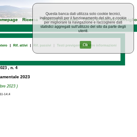
Questa banca dati utilizza solo cookie tecnici,
indispensabili per il funzionamento del sito, e cookie
omepage
Ricerca
Ricerca avanzata
Torna al sito del consiglio
per migliorare la navigazione e raccogliere dati
statistici aggregati sull'utilizzo del sito da parte degli
utenti.
Ok
tero
|
Rif. attivi
|
Rif. passivi
|
Testi previgenti
|
Altre informazioni
2023
, n. 4
namentale 2023
bre 2023 )
-11-14;4