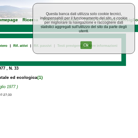
Questa banca dati utilizza solo cookie tecnici,
indispensabili per il funzionamento del sito, e cookie
omepage
Ricerca
Ricerca avanzata
Torna al sito del consiglio
per migliorare la navigazione e raccogliere dati
statistici aggregati sull'utilizzo del sito da parte degli
utenti.
Ok
tero
|
Rif. attivi
|
Rif. passivi
|
Testi previgenti
|
Altre informazioni
1977
, N. 33
ntale ed ecologica
(1)
glio 1977 )
07-27;33