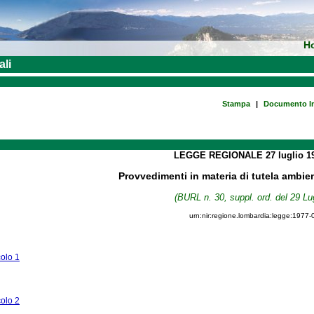
H
ali
Stampa
|
Documento In
LEGGE REGIONALE
27 luglio 
Provvedimenti in materia di tutela ambie
(BURL n. 30, suppl. ord. del 29 Lu
urn:nir:regione.lombardia:legge:1977-
colo 1
colo 2