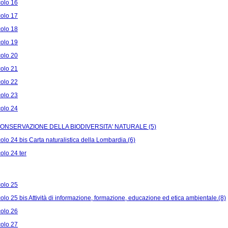
colo 16
colo 17
colo 18
colo 19
colo 20
colo 21
colo 22
colo 23
colo 24
s CONSERVAZIONE DELLA BIODIVERSITA' NATURALE (5)
colo 24 bis Carta naturalistica della Lombardia.(6)
colo 24 ter
colo 25
colo 25 bis Attività di informazione, formazione, educazione ed etica ambientale.(8)
colo 26
colo 27