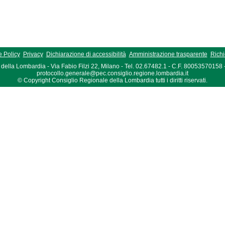
 Policy
Privacy
Dichiarazione di accessibilità
Amministrazione trasparente
Richi
della Lombardia - Via Fabio Filzi 22, Milano - Tel. 02.67482.1 - C.F. 80053570158
protocollo.generale@pec.consiglio.regione.lombardia.it
© Copyright Consiglio Regionale della Lombardia tutti i diritti riservati.