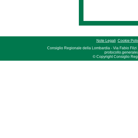
Note Legali
Cookie Poli
Consiglio Regionale della Lombardia - Via Fabio Filzi
protocollo.generale
© Copyright Consiglio Region