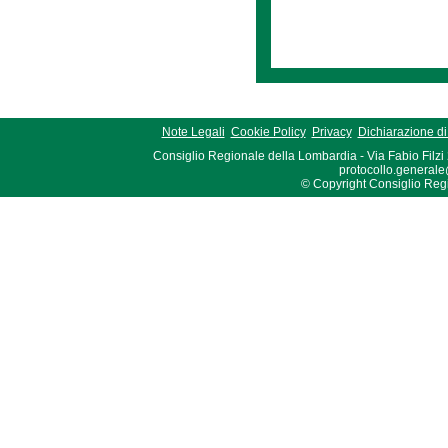
Note Legali
Cookie Policy
Privacy
Dichiarazione di 
Consiglio Regionale della Lombardia - Via Fabio Filzi
protocollo.generale
© Copyright Consiglio Region