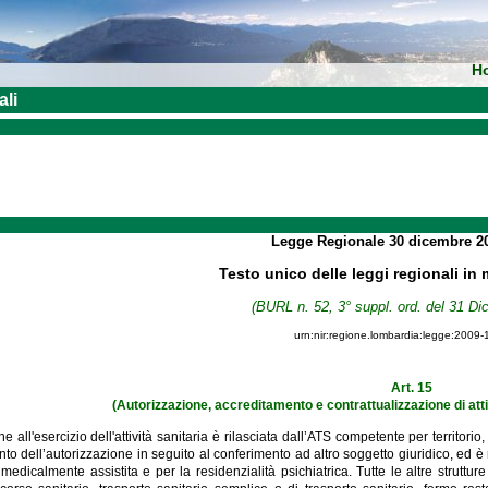
H
ali
Legge Regionale
30 dicembre 2
Testo unico delle leggi regionali in 
(BURL n. 52, 3° suppl. ord. del 31 D
urn:nir:regione.lombardia:legge:2009-
Art. 15
(Autorizzazione, accreditamento e contrattualizzazione di atti
ne all'esercizio dell'attività sanitaria è rilasciata dall’ATS competente per territ
nto dell’autorizzazione in seguito al conferimento ad altro soggetto giuridico, ed è ri
edicalmente assistita e per la residenzialità psichiatrica. Tutte le altre strutture