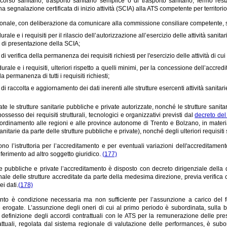
ccorso sanitario, trasporto sanitario semplice o di trasporto sanitario, fermo rest
 segnalazione certificata di inizio attività (SCIA) alla ATS competente per territorio
onale, con deliberazione da comunicare alla commissione consiliare competente, s
durale e i requisiti per il rilascio dell’autorizzazione all’esercizio delle attività sa
à di presentazione della SCIA;
di verifica della permanenza dei requisiti richiesti per l'esercizio delle attività di cui 
edurale e i requisiti, ulteriori rispetto a quelli minimi, per la concessione dell’a
la permanenza di tutti i requisiti richiesti;
di raccolta e aggiornamento dei dati inerenti alle strutture esercenti attività sanitari
te le strutture sanitarie pubbliche e private autorizzate, nonché le strutture sani
ossesso dei requisiti strutturali, tecnologici e organizzativi previsti dal
decreto de
ordinamento alle regioni e alle province autonome di Trento e Bolzano, in materia di
sanitarie da parte delle strutture pubbliche e private), nonché degli ulteriori requisiti 
no l’istruttoria per l’accreditamento e per eventuali variazioni dell'accreditame
ferimento ad altro soggetto giuridico.
(177)
re pubbliche e private l’accreditamento è disposto con decreto dirigenziale della d
nale delle strutture accreditate da parte della medesima direzione, previa verifica co
i dati.
(178)
nto è condizione necessaria ma non sufficiente per l’assunzione a carico del fon
e erogate. L’assunzione degli oneri di cui al primo periodo è subordinata, sulla bas
 definizione degli accordi contrattuali con le ATS per la remunerazione delle pre
attuali, regolata dal sistema regionale di valutazione delle performances, è subor