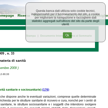
Questa banca dati utilizza solo cookie tecnici,
indispensabili per il funzionamento del sito, e cookie
omepage
Ricerca
Ricerca avanzata
Torna al sito del consiglio
per migliorare la navigazione e raccogliere dati
statistici aggregati sull'utilizzo del sito da parte degli
utenti.
Ok
Stampa
|
Documento Intero
|
Torna al Sommario
009
, n. 33
materia di sanità
icembre 2009 )
12-30;33
vità sanitarie e sociosanitarie)
(176)
orio, che dispone anche le eventuali variazioni, comprese quelle determinate
chiesta per le strutture sanitarie di ricovero e cura, nonché per i centri di
 sanitarie, le strutture sociosanitarie e i soggetti che intendono svolgere