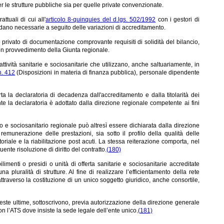
r le strutture pubbliche sia per quelle private convenzionate.
tuali di cui all'
articolo 8-quinquies del d.lgs. 502/1992
con i gestori di
ndano necessarie a seguito delle variazioni di accreditamento.
to privato di documentazione comprovante requisiti di solidità del bilancio,
con provvedimento della Giunta regionale.
ttività sanitarie e sociosanitarie che utilizzano, anche saltuariamente, in
n. 412
(Disposizioni in materia di finanza pubblica), personale dipendente
ta la declaratoria di decadenza dall'accreditamento e dalla titolarità dei
te la declaratoria è adottato dalla direzione regionale competente ai fini
rio e sociosanitario regionale può altresì essere dichiarata dalla direzione
emunerazione delle prestazioni, sia sotto il profilo della qualità delle
oriale e la riabilitazione post acuti. La stessa reiterazione comporta, nel
nte risoluzione di diritto del contratto.
(180)
imenti o presidi o unità di offerta sanitarie e sociosanitarie accreditate
 pluralità di strutture. Al fine di realizzare l’efficientamento della rete
attraverso la costituzione di un unico soggetto giuridico, anche consortile,
 queste ultime, sottoscrivono, previa autorizzazione della direzione generale
n l’ATS dove insiste la sede legale dell’ente unico.
(181)