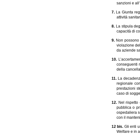
sanzioni e all
7.
La Giunta regi
attività sanit
8.
La stipula deg
capacità di co
9.
Non possono es
violazione del
da aziende san
10.
L’accertamen
conseguenti r
della cancella
11.
La decadenza 
regionale com
prestazioni st
caso di sogget
12.
Nel rispetto
pubblica o pri
ospedaliera so
con il manteni
12 bis.
Gli enti 
Welfare e in a