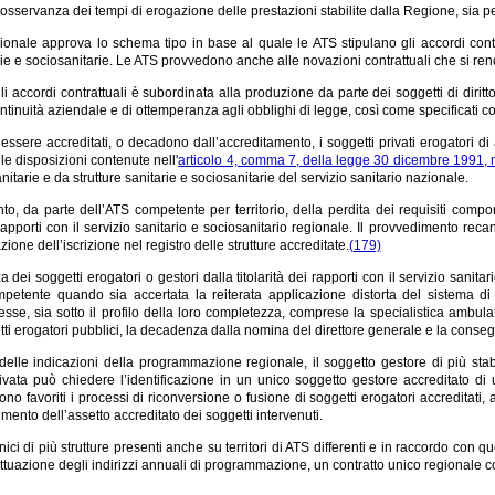
’osservanza dei tempi di erogazione delle prestazioni stabilite dalla Regione, sia pe
onale approva lo schema tipo in base al quale le ATS stipulano gli accordi contrat
arie e sociosanitarie. Le ATS provvedono anche alle novazioni contrattuali che si re
li accordi contrattuali è subordinata alla produzione da parte dei soggetti di dirit
ntinuità aziendale e di ottemperanza agli obblighi di legge, così come specificati 
sere accreditati, o decadono dall’accreditamento, i soggetti privati erogatori di a
le disposizioni contenute nell'
articolo 4, comma 7, della legge 30 dicembre 1991, 
itarie e da strutture sanitarie e sociosanitarie del servizio sanitario nazionale.
to, da parte dell’ATS competente per territorio, della perdita dei requisiti compor
apporti con il servizio sanitario e sociosanitario regionale. Il provvedimento recan
zione dell’iscrizione nel registro delle strutture accreditate.
(179)
dei soggetti erogatori o gestori dalla titolarità dei rapporti con il servizio sanita
petente quando sia accertata la reiterata applicazione distorta del sistema di r
esse, sia sotto il profilo della loro completezza, comprese la specialistica ambulat
ti erogatori pubblici, la decadenza dalla nomina del direttore generale e la consegue
 delle indicazioni della programmazione regionale, il soggetto gestore di più stabil
vata può chiedere l’identificazione in un unico soggetto gestore accreditato di una
no favoriti i processi di riconversione o fusione di soggetti erogatori accreditati, 
mento dell’assetto accreditato dei soggetti intervenuti.
unici di più strutture presenti anche su territori di ATS differenti e in raccordo con
ttuazione degli indirizzi annuali di programmazione, un contratto unico regionale co