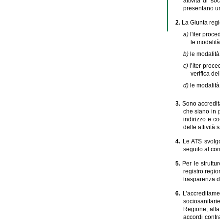
attività di so
presentano una
2.
La Giunta regi
a)
l'iter proce
le modalit
b)
le modalità 
c)
l’iter proc
verifica del
d)
le modalità 
3.
Sono accredita
che siano in p
indirizzo e co
delle attività 
4.
Le ATS svolgo
seguito al con
5.
Per le struttu
registro regio
trasparenza de
6.
L’accreditame
sociosanitari
Regione, alla
accordi contr