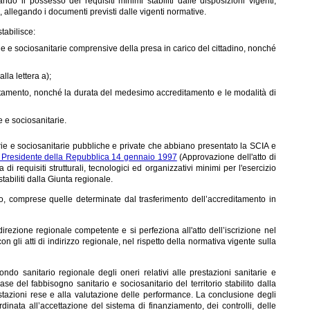
ando il possesso dei requisiti minimi stabiliti dalle disposizioni vigenti,
, allegando i documenti previsti dalle vigenti normative.
tabilisce:
nitarie e sociosanitarie comprensive della presa in carico del cittadino, nonché
alla lettera a);
ccreditamento, nonché la durata del medesimo accreditamento e le modalità di
e e sociosanitarie.
tarie e sociosanitarie pubbliche e private che abbiano presentato la SCIA e
l Presidente della Repubblica 14 gennaio 1997
(Approvazione dell'atto di
 requisiti strutturali, tecnologici ed organizzativi minimi per l'esercizio
stabiliti dalla Giunta regionale.
nto, comprese quelle determinate dal trasferimento dell’accreditamento in
irezione regionale competente e si perfeziona all'atto dell’iscrizione nel
n gli atti di indirizzo regionale, nel rispetto della normativa vigente sulla
do sanitario regionale degli oneri relativi alle prestazioni sanitarie e
e del fabbisogno sanitario e sociosanitario del territorio stabilito dalla
stazioni rese e alla valutazione delle performance. La conclusione degli
dinata all’accettazione del sistema di finanziamento, dei controlli, delle