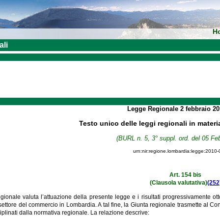
H
ali
Legge Regionale
2 febbraio 2
Testo unico delle leggi regionali in materi
(BURL n. 5, 3° suppl. ord. del 05 Fe
urn:nir:regione.lombardia:legge:2010-
Art. 154 bis
(Clausola valutativa)
(252
egionale valuta l’attuazione della presente legge e i risultati progressivamente o
 settore del commercio in Lombardia. A tal fine, la Giunta regionale trasmette al C
iplinati dalla normativa regionale. La relazione descrive: