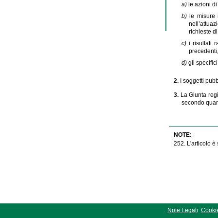
a)
le azioni di
b)
le misure 
nell’attuaz
richieste d
c)
i risultati
precedenti,
d)
gli specifi
2.
I soggetti pubb
3.
La Giunta regi
secondo quant
NOTE:
252. L'articolo è 
Note Legali
Cookie