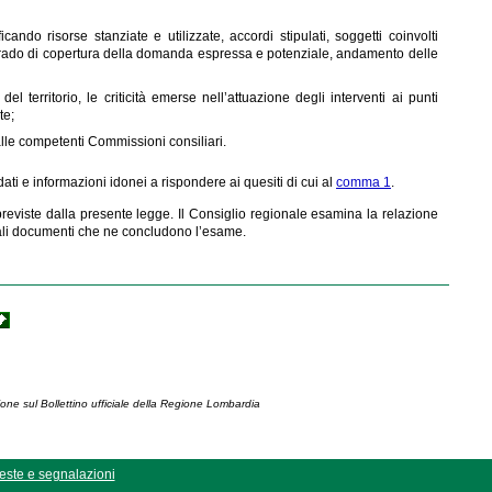
ando risorse stanziate e utilizzate, accordi stipulati, soggetti coinvolti
i, grado di copertura della domanda espressa e potenziale, andamento delle
el territorio, le criticità emerse nell’attuazione degli interventi ai punti
te;
dalle competenti Commissioni consiliari.
dati e informazioni idonei a rispondere ai quesiti di cui al
comma 1
.
e previste dalla presente legge. Il Consiglio regionale esamina la relazione
ali documenti che ne concludono l’esame.
ione sul Bollettino ufficiale della Regione Lombardia
este e segnalazioni