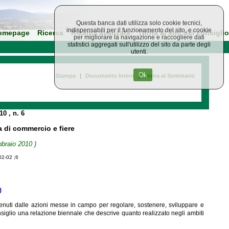
Questa banca dati utilizza solo cookie tecnici,
indispensabili per il funzionamento del sito, e cookie
omepage
Ricerca
Ricerca avanzata
Torna al sito del consiglio
per migliorare la navigazione e raccogliere dati
statistici aggregati sull'utilizzo del sito da parte degli
utenti.
Ok
Stampa
|
Documento Intero
|
Torna al Sommario
010
, n. 6
a di commercio e fiere
bbraio 2010 )
02-02 ;6
)
ttenuti dalle azioni messe in campo per regolare, sostenere, sviluppare e
onsiglio una relazione biennale che descrive quanto realizzato negli ambiti