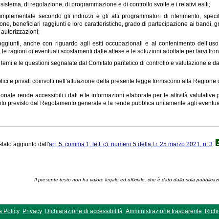
 sistema, di regolazione, di programmazione e di controllo svolte e i relativi esiti;
implementate secondo gli indirizzi e gli atti programmatori di riferimento, specific
ione, beneficiari raggiunti e loro caratteristiche, grado di partecipazione ai band
i autorizzazioni;
 raggiunti, anche con riguardo agli esiti occupazionali e al contenimento dell’uso d
 le ragioni di eventuali scostamenti dalle attese e le soluzioni adottate per farvi fron
ci temi e le questioni segnalate dal Comitato paritetico di controllo e valutazione e 
lici e privati coinvolti nell’attuazione della presente legge forniscono alla Regione 
onale rende accessibili i dati e le informazioni elaborate per le attività valutativ
o previsto dal Regolamento generale e la rende pubblica unitamente agli eventu
stato aggiunto dall'
art. 5, comma 1, lett. c), numero 5 della l.r. 25 marzo 2021, n. 3
.
Il presente testo non ha valore legale ed ufficiale, che è dato dalla sola pubblicaz
 Policy
Privacy
Dichiarazione di accessibilità
Amministrazione trasparente
Richi