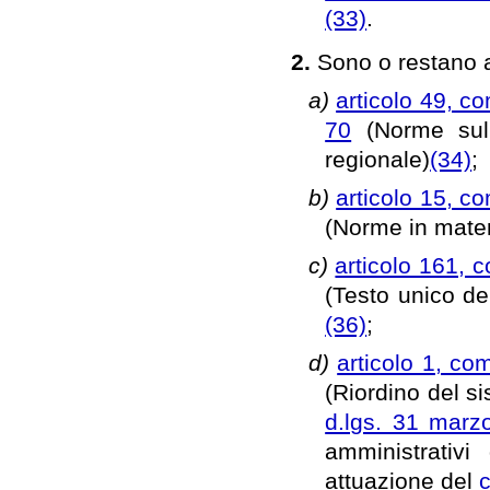
(33)
.
2.
Sono o restano a
a)
articolo 49, c
70
(Norme sull
regionale)
(34)
;
b)
articolo 15, c
(Norme in mater
c)
articolo 161, 
(Testo unico del
(36)
;
d)
articolo 1, co
(Riordino del s
d.lgs. 31 marz
amministrativi
attuazione del
c