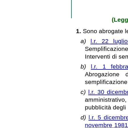
(Legg
1.
Sono abrogate le 
a)
l.r. 22 lugl
Semplificazione
Interventi di se
b)
l.r. 1 febb
Abrogazione 
semplificazione
c)
l.r. 30 dicem
amministrativo, 
pubblicità degli a
d)
l.r. 5 dicembr
novembre 1981,