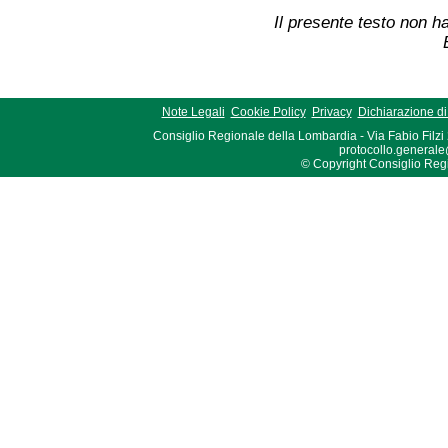
Il presente testo non ha
Note Legali
Cookie Policy
Privacy
Dichiarazione di 
Consiglio Regionale della Lombardia - Via Fabio Filzi
protocollo.generale
© Copyright Consiglio Region