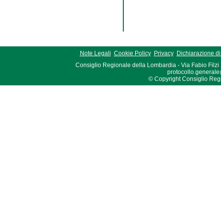
Note Legali
Cookie Policy
Privacy
Dichiarazione di 
Consiglio Regionale della Lombardia - Via Fabio Filzi
protocollo.generale
© Copyright Consiglio Region