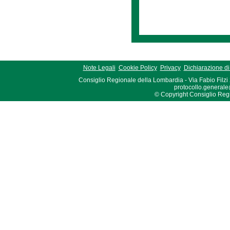
Note Legali
Cookie Policy
Privacy
Dichiarazione di 
Consiglio Regionale della Lombardia - Via Fabio Filzi
protocollo.generale
© Copyright Consiglio Region