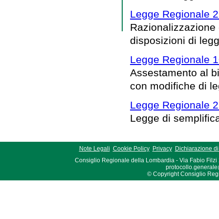
Legge Regionale 2
Razionalizzazione 
disposizioni di leg
Legge Regionale 1
Assestamento al bi
con modifiche di le
Legge Regionale 2
Legge di semplific
Note Legali
Cookie Policy
Privacy
Dichiarazione di 
Consiglio Regionale della Lombardia - Via Fabio Filzi
protocollo.generale
© Copyright Consiglio Region