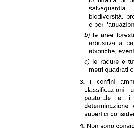
le finalità di d
salvaguardia
biodiversità, p
e per l’attuazi
b)
le aree fores
arbustiva a cau
abiotiche, event
c)
le radure e tu
metri quadrati 
3.
I confini ammi
classificazioni 
pastorale e i 
determinazione 
superfici conside
4.
Non sono consid