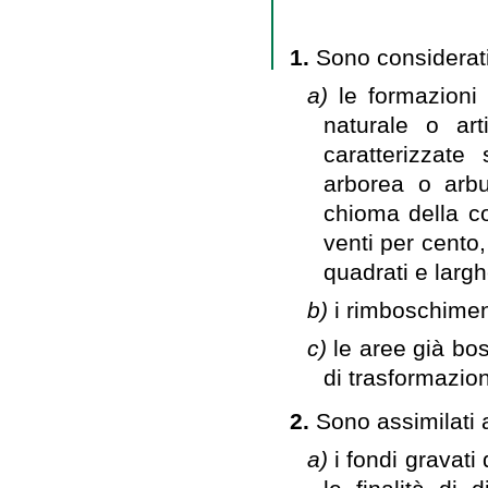
1.
Sono considerat
a)
le formazioni 
naturale o art
caratterizzate
arborea o arbu
chioma della c
venti per cento
quadrati e largh
b)
i rimboschimen
c)
le aree già bo
di trasformazio
2.
Sono assimilati 
a)
i fondi gravat