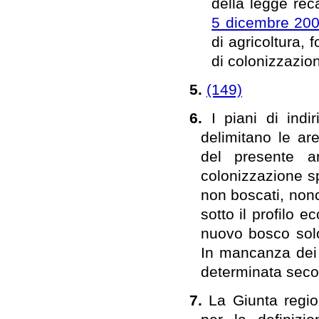
della legge rec
5 dicembre 200
di agricoltura, 
di colonizzazion
5.
(149)
6.
I piani di indir
delimitano le are
del presente a
colonizzazione s
non boscati, nonc
sotto il profilo 
nuovo bosco solo
In mancanza dei p
determinata seco
7.
La Giunta region