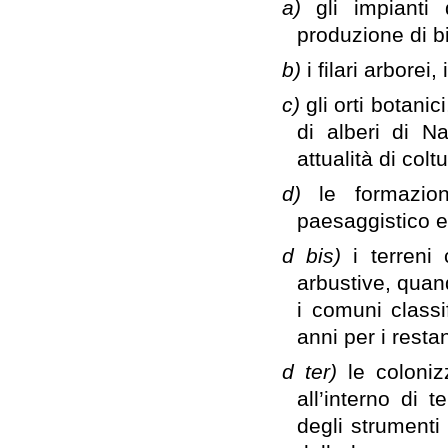
a)
gli impianti
produzione di 
b)
i filari arborei,
c)
gli orti botanic
di alberi di Na
attualità di colt
d)
le formazion
paesaggistico e 
d bis)
i terreni
arbustive, quan
i comuni class
anni per i resta
d ter)
le coloni
all’interno di t
degli strumenti 