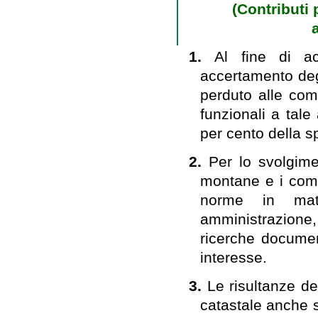
(Contributi 
1.
Al fine di ac
accertamento degl
perduto alle co
funzionali a tal
per cento della s
2.
Per lo svolgime
montane e i comun
norme in mater
amministrazione, 
ricerche document
interesse.
3.
Le risultanze de
catastale anche 