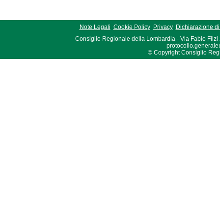
Note Legali
Cookie Policy
Privacy
Dichiarazione di 
Consiglio Regionale della Lombardia - Via Fabio Filzi
protocollo.generale
© Copyright Consiglio Region