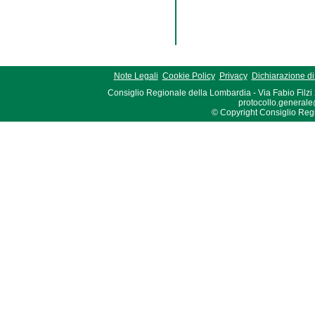
Note Legali
Cookie Policy
Privacy
Dichiarazione di 
Consiglio Regionale della Lombardia - Via Fabio Filzi
protocollo.generale
© Copyright Consiglio Region